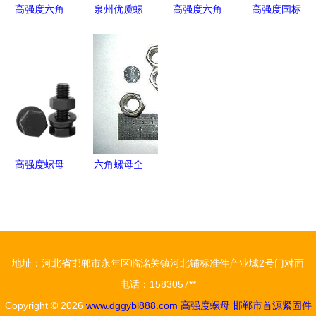
高强度六角
泉州优质螺
高强度六角
高强度国标
螺栓与螺母
母品牌与高
盖型螺母
螺母厂家选
选购指南与
强度紧固件
GB/T923与
购指南 价
厂家价格分
供应商指南
开槽螺母的
格、质量与
析
专业解析
市场分析
东莞市创河
五金制品供
应商介绍
高强度螺母
六角螺母全
网购新宠，
解析 材
工业与家用
质、厂家与
的双赢选择
价格指南
地址：河北省邯郸市永年区临洺关镇河北铺标准件产业城2号门对面
电话：1583057**
Copyright © 2026
www.dggybl888.com
高强度螺母
邯郸市首源紧固件