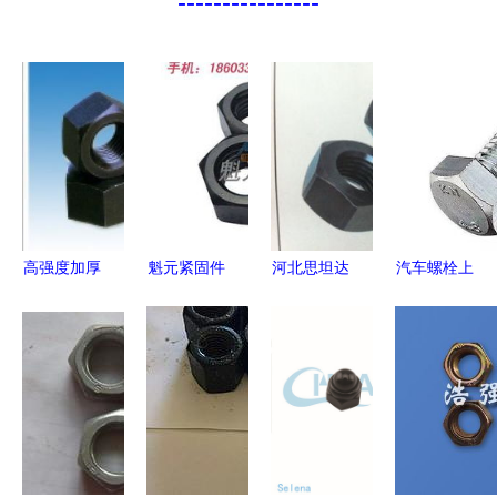
----------------
高强度加厚
魁元紧固件
河北思坦达
汽车螺栓上
螺母 从特
河北地区信
高强度螺母
的数字含义
点到选购的
誉卓越的高
质优价廉，
解析，专业
全解析
强度大六角
发黑螺母量
师傅也未必
螺母专业制
大从优
全懂的高强
造商
度螺母知识